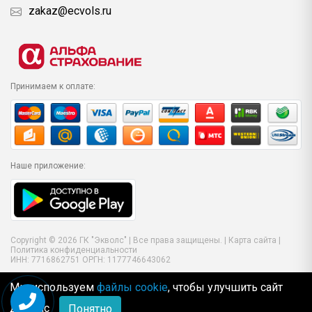
zakaz@ecvols.ru
Принимаем к оплате:
Наше приложение:
Copyright © 2026 ГК "Экволс" | Все права защищены. |
Карта сайта
|
Политика конфиденциальности
ИНН: 7716862751 ОРГН: 1177746643062
Мы используем
файлы cookie
, чтобы улучшить сайт
для Вас
Понятно