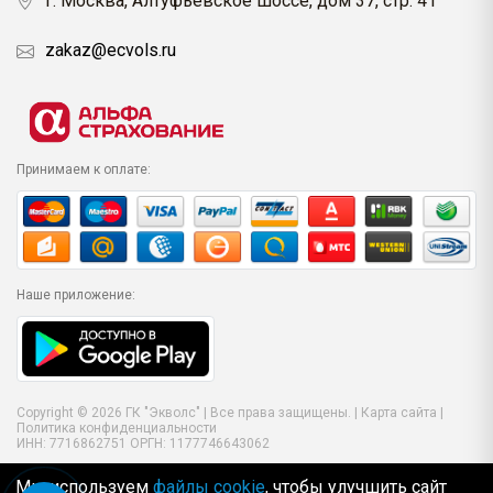
г. Москва, Алтуфьевское шоссе, дом 37, стр. 41
zakaz@ecvols.ru
Принимаем к оплате:
Наше приложение:
Copyright © 2026 ГК "Экволс" | Все права защищены. |
Карта сайта
|
Политика конфиденциальности
ИНН: 7716862751 ОРГН: 1177746643062
Мы используем
файлы cookie
, чтобы улучшить сайт