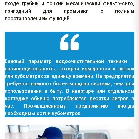
входе грубый и тонкий механический фильтр-сито,
пригодный для промывки с полным
восстановлением функций
Важный параметр водоочистительной техники –
производительность, которая измеряется в литрах
или кубометрах за единицу времени. На предприятии
требуется намного более мощная система, чем для
использования в быту. В квартире или отдельном
коттедже обычно потребляются десятки литров в
час. Промышленному предприятию иногда
необходимы сотни кубометров