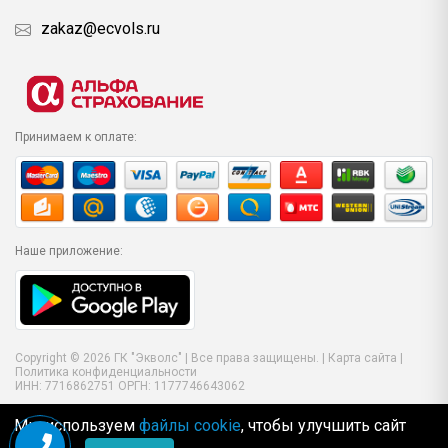
zakaz@ecvols.ru
Принимаем к оплате:
Наше приложение:
Copyright © 2026 ГК "Экволс" | Все права защищены. |
Карта сайта
|
Политика конфиденциальности
ИНН: 7716862751 ОРГН: 1177746643062
Мы используем
файлы cookie
, чтобы улучшить сайт