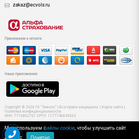
zakaz@ecvols.ru
Принимаем к оплате:
Наше приложение:
Copyright © 2026 ГК "Экволс" | Все права защищены. |
Карта сайта
|
Политика конфиденциальности
ИНН: 7716862751 ОРГН: 1177746643062
Мы используем
файлы cookie
, чтобы улучшить сайт
для Вас
Понятно