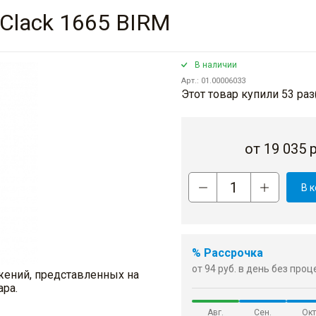
Clack 1665 BIRM
В наличии
Арт.: 01.00006033
Этот товар купили 53 раз
от
19 035
р
В 
% Рассрочка
от 94 руб. в день без про
жений, представленных на
ара.
Авг.
Сен.
Окт