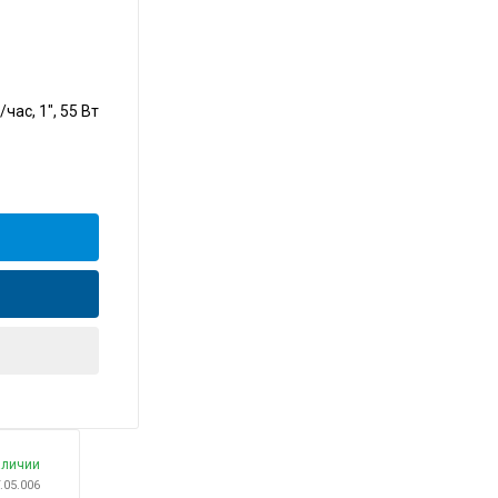
час, 1", 55 Вт
аличии
T.05.006