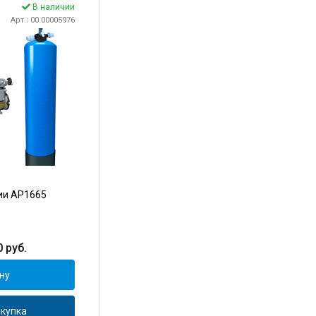
В наличии
Арт.: 00.00005976
ии AP1665
0
руб.
ну
купка