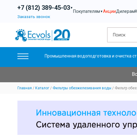
+7 (812) 389-45-03
▼
Акции
Дилерам
Покупателям
▼
Заказать звонок
Промышленная водоподготовка и очистка ст
Вс
Главная
Каталог
Фильтры обезжелезивания воды
Фильтр обез