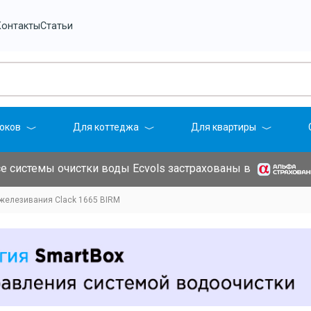
Контакты
Статьи
оков
Для коттеджа
Для квартиры
е системы очистки воды Ecvols застрахованы в
железивания Clack 1665 BIRM