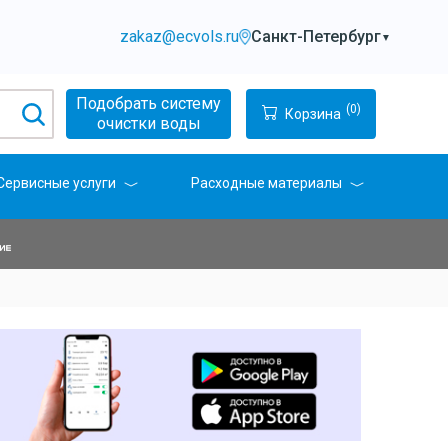
zakaz@ecvols.ru
Санкт-Петербург
▼
Подобрать систему
(0)
Корзина
очистки воды
Сервисные услуги
Расходные материалы