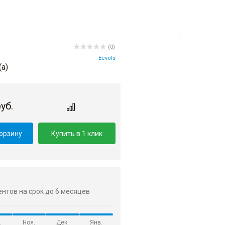
(0)
Ecvols
(a)
уб.
корзину
Купить в 1 клик
центов на срок до 6 месяцев
.
Ноя.
Дек.
Янв.